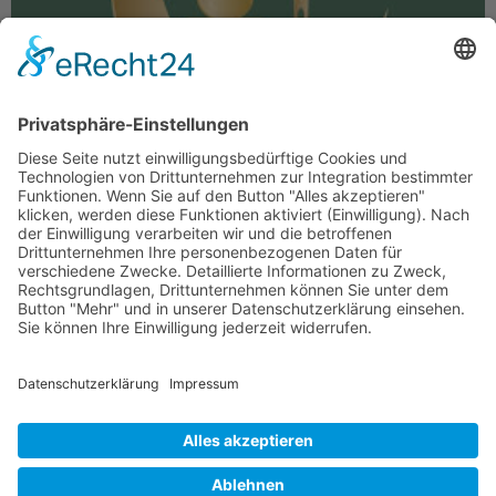
Es gibt keinen Islam und Islamismus. Es gibt nur
einen Islam. Wer etwas anderes sagt, beleidigt den
Islam.“ Das sagt der türkische Präsident Recep
Tayyip Erdogan. Bekannte Islam-Experten wie
Ahmad_Mansour, […]
KONTAKT