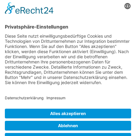
Der CO₂-Preis 2026: Hohe Kosten, kaum messbarer
Nutzen Der CO₂-Preis gilt als zentrales
klimapolitisches Instrument der Bundesregierung.
Seit 01.01.2026 liegt er zwischen 55 und 65 Euro
pro Tonne CO₂, mit […]
KONTAKT
IMPRESSUM