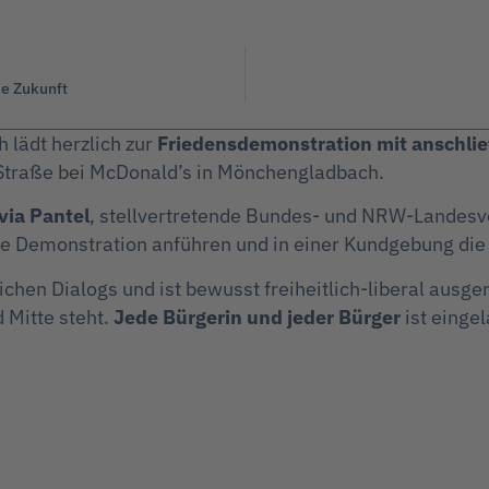
ie Zukunft
lädt herzlich zur
Friedensdemonstration mit anschl
r Straße bei McDonald’s in Mönchengladbach.
via Pantel
, stellvertretende Bundes- und NRW-Landesv
ie Demonstration anführen und in einer Kundgebung die
hen Dialogs und ist bewusst freiheitlich-liberal ausgeri
d Mitte steht.
Jede Bürgerin und jeder Bürger
ist einge