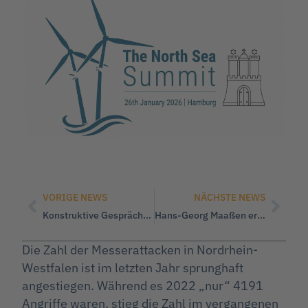
VORIGE NEWS
NÄCHSTE NEWS
Konstruktive Gespräche mit Vertretern des Sozialwerk Vorpommern e.V. an Bord des Traditionsseglers im Museumshafen in Greifswald
Hans-Georg Maaßen eröffnet Wahlkampf der WerteUnion in Chemnitz – auch Sylvia Pantel spricht zum Auftakt
Die Zahl der Messerattacken in Nordrhein-
Westfalen ist im letzten Jahr sprunghaft
angestiegen. Während es 2022 „nur“ 4191
Angriffe waren, stieg die Zahl im vergangenen