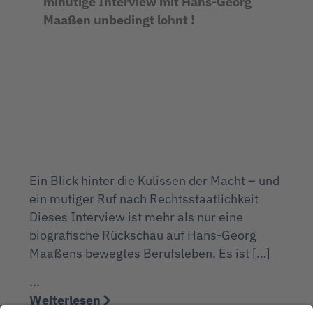
minütige Interview mit Hans-Georg
Maaßen unbedingt lohnt !
Ein Blick hinter die Kulissen der Macht – und
ein mutiger Ruf nach Rechtsstaatlichkeit
Dieses Interview ist mehr als nur eine
biografische Rückschau auf Hans-Georg
Maaßens bewegtes Berufsleben. Es ist […]
...
Weiterlesen