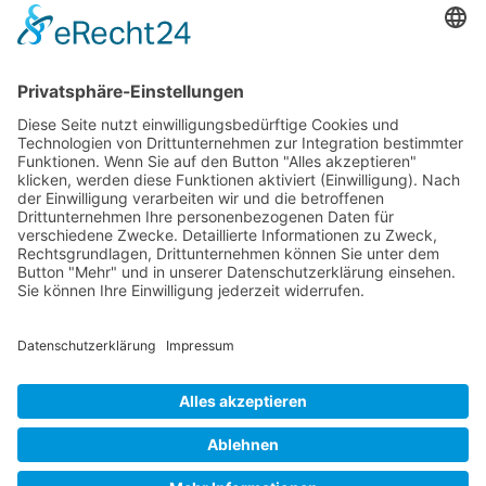
2
…
VORIGER
1
3
4
6
NÄCHSTER
Allgemein
Landesverband NRW
KONTAKT
IMPRESSUM