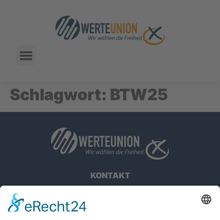
Schlagwort:
BTW25
KONTAKT
IMPRESSUM
DATENSCHUTZHINWEISE