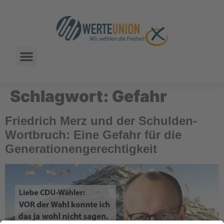
Schlagwort:
Gefahr
Friedrich Merz und der Schulden-
Wortbruch: Eine Gefahr für die
Generationengerechtigkeit