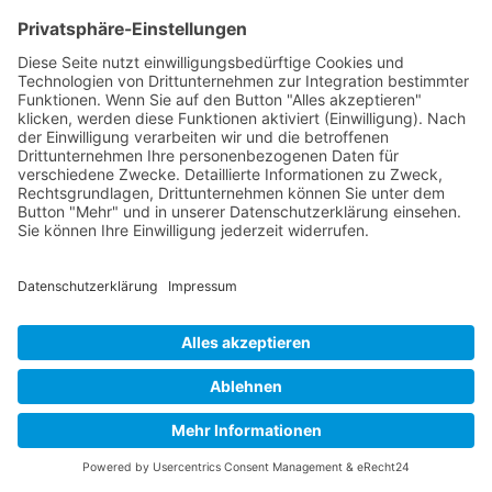
letzten Jahr um fast 50 % gestiegen
Die Zahl der Messerattacken in Nordrhein-Westfalen
ist im letzten Jahr sprunghaft angestiegen. Während
es 2022 „nur“ 4191 Angriffe waren, stieg die Zahl
im vergangenen Jahr auf 6221 – ein Zuwachs […]
KONTAKT
IMPRESSUM
DATENSCHUTZHINWEISE