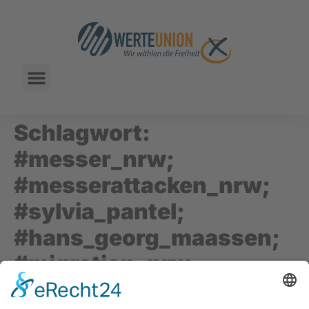
Schlagwort:
#messer_nrw;
#messerattacken_nrw;
#sylvia_pantel;
#hans_georg_maassen;
#migration_nrw
Zahl der Messerattacken in NRW im